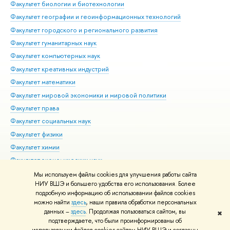
Факультет биологии и биотехнологии
Факультет географии и геоинформационных технологий
Факультет городского и регионального развития
Факультет гуманитарных наук
Факультет компьютерных наук
Факультет креативных индустрий
Факультет математики
Факультет мировой экономики и мировой политики
Факультет права
Факультет социальных наук
Факультет физики
Факультет химии
Факультет экономических наук
Международный институт экономики и финансов
Мы используем файлы cookies для улучшения работы сайта
НИУ ВШЭ и большего удобства его использования. Более
Московский институт электроники и математики им. А.Н.
подробную информацию об использовании файлов cookies
Тихонова
можно найти
здесь
, наши правила обработки персональных
данных –
здесь
. Продолжая пользоваться сайтом, вы
✖
Редактору
подтверждаете, что были проинформированы об
© НИУ ВШЭ 1993–2026
Условия использования материалов
Адреса