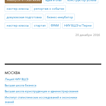
Университетская жизнь
идеи и опыт
конструктор успеха
мастер-классы
репортаж о событии
довузовская подготовка
бизнес-инкубатор
мастер-классы
стартап
ФРИИ
НИУ ВШЭ в Перми
20 декабря 2016
МОСКВА
Н
Лицей НИУ ВШЭ
Фак
Высшая школа бизнеса
Фак
Высшая школа юриспруденции и администрирования
Фа
Институт статистических исследований и экономики
Фак
знаний
Фак