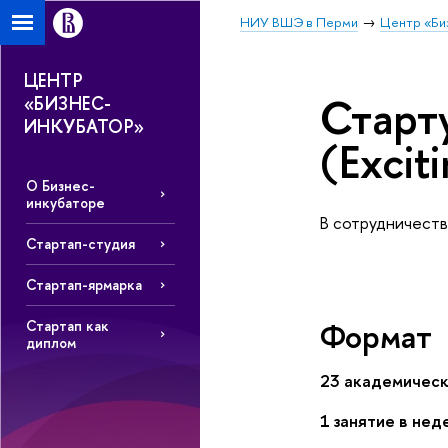
НИУ ВШЭ в Перми
Центр «Би
ЦЕНТР
Старт
«БИЗНЕС-
ИНКУБАТОР»
(Excit
О Бизнес-
инкубаторе
В сотрудничест
Стартап-студия
Стартап-ярмарка
Формат
Стартап как
диплом
23 академическ
1 занятие в не