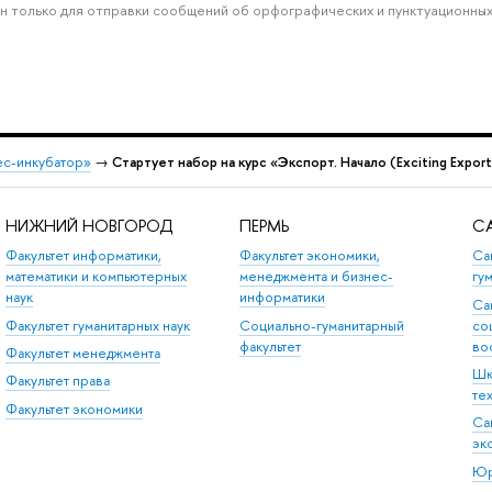
н только для отправки сообщений об орфографических и пунктуационных
ес-инкубатор»
→
Стартует набор на курс «Экспорт. Начало (Exciting Expor
НИЖНИЙ НОВГОРОД
ПЕРМЬ
СА
Факультет информатики,
Факультет экономики,
Са
математики и компьютерных
менеджмента и бизнес-
гу
наук
информатики
Са
Факультет гуманитарных наук
Социально-гуманитарный
со
факультет
во
Факультет менеджмента
Шк
Факультет права
те
Факультет экономики
Са
эк
Юр