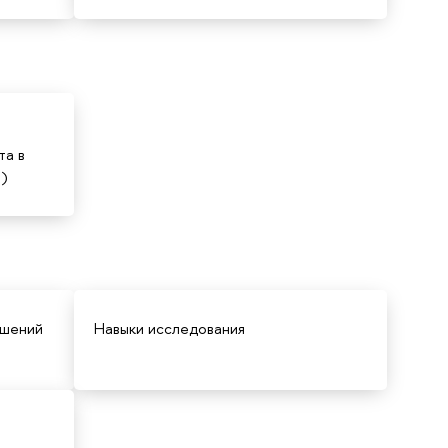
та в
я)
ешений
Навыки исследования