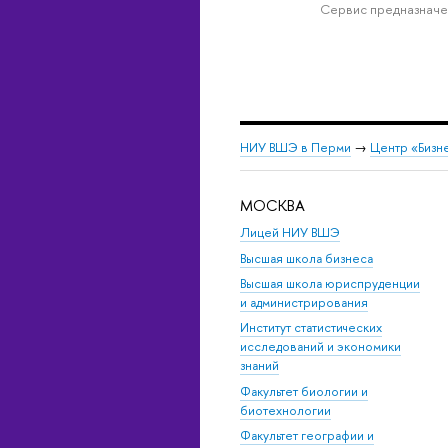
Сервис предназначе
НИУ ВШЭ в Перми
→
Центр «Бизн
МОСКВА
Лицей НИУ ВШЭ
Высшая школа бизнеса
Высшая школа юриспруденции
и администрирования
Институт статистических
исследований и экономики
знаний
Факультет биологии и
биотехнологии
Факультет географии и