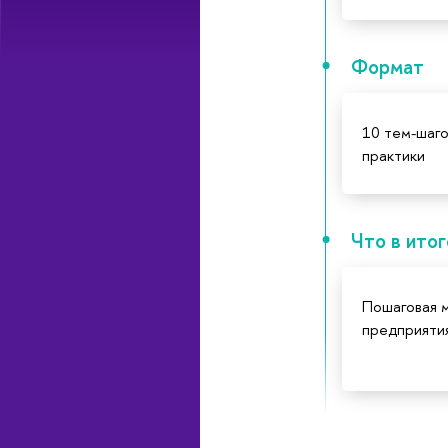
Формат
10 тем-шаго
практики
Что в ито
Пошаговая 
предприяти