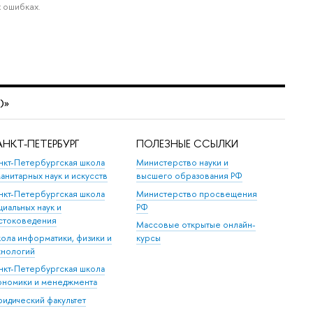
 ошибках.
t)»
НКТ-ПЕТЕРБУРГ
ПОЛЕЗНЫЕ ССЫЛКИ
нкт-Петербургская школа
Министерство науки и
манитарных наук и искусств
высшего образования РФ
нкт-Петербургская школа
Министерство просвещения
циальных наук и
РФ
стоковедения
Массовые открытые онлайн-
ола информатики, физики и
курсы
хнологий
нкт-Петербургская школа
ономики и менеджмента
идический факультет