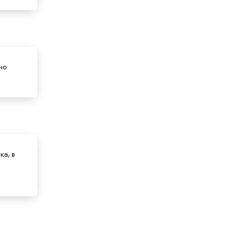
но
а, в