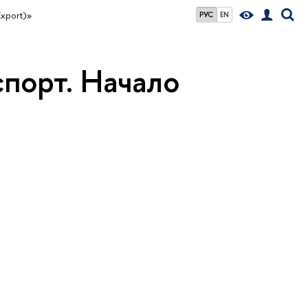
Export)»
РУС
EN
спорт. Начало