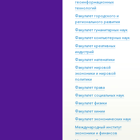
геоинформационных
технологий
Факультет городского и
регионального развития
Факультет гуманитарных наук
Факультет компьютерных наук
Факультет креативных
индустрий
Факультет математики
Факультет мировой
экономики и мировой
политики
Факультет права
Факультет социальных наук
Факультет физики
Факультет химии
Факультет экономических наук
Международный институт
экономики и финансов