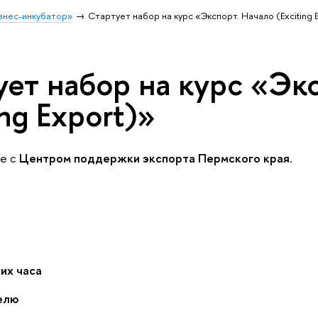
знес-инкубатор»
Стартует набор на курс «Экспорт. Начало (Exciting 
ует набор на курс «Эк
ing Export)»
ве с
Центром поддержки экспорта Пермского края.
их часа
делю