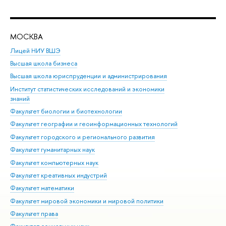
МОСКВА
Н
Лицей НИУ ВШЭ
Фак
Высшая школа бизнеса
Фак
Высшая школа юриспруденции и администрирования
Фа
Институт статистических исследований и экономики
Фак
знаний
Фак
Факультет биологии и биотехнологии
Факультет географии и геоинформационных технологий
Факультет городского и регионального развития
Факультет гуманитарных наук
Факультет компьютерных наук
Факультет креативных индустрий
Факультет математики
Факультет мировой экономики и мировой политики
Факультет права