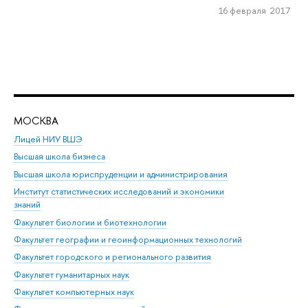
16 февраля 2017
МОСКВА
Н
Лицей НИУ ВШЭ
Фак
Высшая школа бизнеса
Фак
Высшая школа юриспруденции и администрирования
Фа
Институт статистических исследований и экономики
Фак
знаний
Фак
Факультет биологии и биотехнологии
Факультет географии и геоинформационных технологий
Факультет городского и регионального развития
Факультет гуманитарных наук
Факультет компьютерных наук